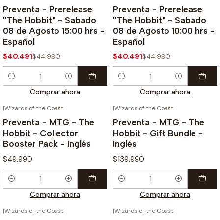
-10%
-10%
Preventa - Prerelease
Preventa - Prerelease
"The Hobbit" - Sabado
"The Hobbit" - Sabado
08 de Agosto 15:00 hrs -
08 de Agosto 10:00 hrs -
Español
Español
$40.491
$40.491
$44.990
$44.990
Cantidad
Cantidad
Comprar ahora
Comprar ahora
|
Wizards of the Coast
|
Wizards of the Coast
¡PREVENTA!
¡PREVENTA!
Preventa - MTG - The
Preventa - MTG - The
Hobbit - Collector
Hobbit - Gift Bundle -
Booster Pack - Inglés
Inglés
$49.990
$139.990
Cantidad
Cantidad
Comprar ahora
Comprar ahora
|
Wizards of the Coast
|
Wizards of the Coast
¡PREVENTA!
¡PREVENTA!