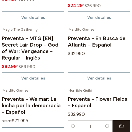
$24.291
$26.990
Ver detalles
Ver detalles
|
Magic The Gathering
|
Maldito Games
NO DISPONIBLE
NO DISPONIBLE
-10%
Preventa - MTG [EN]
Preventa - En Busca de
Secret Lair Drop - God
Atlantis - Español
of War: Vengeance -
$32.990
Regular - Inglés
$62.991
$69.990
Ver detalles
Ver detalles
|
Maldito Games
|
Horrible Guild
NO DISPONIBLE
¡PREVENTA!
Preventa - Weimar: La
Preventa - Flower Fields
lucha por la democracia
- Español
- Español
$32.990
$72.995
desde
Cantidad