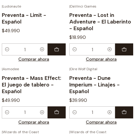
|
Ludonaute
|
DaVinci Games
¡PREVENTA!
¡PREVENTA!
Preventa - Limit -
Preventa - Lost in
Español
Adventure - El Laberinto
- Español
$49.990
$18.990
Cantidad
Cantidad
Comprar ahora
Comprar ahora
|
Asmodee
|
Dire Wolf Digital
¡PREVENTA!
¡PREVENTA!
Preventa - Mass Effect:
Preventa - Dune
El juego de tablero -
Imperium - Linajes -
Español
Español
$49.990
$39.990
Cantidad
Cantidad
Comprar ahora
Comprar ahora
|
Wizards of the Coast
|
Wizards of the Coast
¡PREVENTA!
¡PREVENTA!