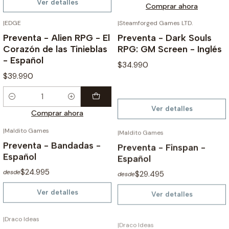
Ver detalles
Comprar ahora
|
EDGE
|
Steamforged Games LTD.
¡PREVENTA!
NO DISPONIBLE
Preventa - Alien RPG - El
Preventa - Dark Souls
Corazón de las Tinieblas
RPG: GM Screen - Inglés
- Español
$34.990
$39.990
Cantidad
Ver detalles
Comprar ahora
|
Maldito Games
|
Maldito Games
NO DISPONIBLE
NO DISPONIBLE
Preventa - Bandadas -
Preventa - Finspan -
Español
Español
$24.995
$29.495
desde
desde
Ver detalles
Ver detalles
|
Draco Ideas
|
Draco Ideas
NO DISPONIBLE
NO DISPONIBLE
Preventa - Warfighter -
Preventa - Warfighter -