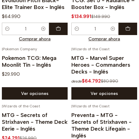
Evolution Pitch Black-
TCG: Set 5 - Radiance –
Elite Trainer Box - Inglés
Booster Box - Inglés
$64.990
$134.991
$149.990
Cantidad
Cantidad
Comprar ahora
Comprar ahora
|
Pokemon Company
|
Wizards of the Coast
-20%
Pokemon TCG: Mega
MTG - Marvel Super
Moonlit Tin - Inglés
Heroes - Commanders
Decks - Inglés
$29.990
$64.792
$80.990
desde
Ver opciones
Ver opciones
|
Wizards of the Coast
|
Wizards of the Coast
NO DISPONIBLE
NO DISPONIBLE
-10%
-10%
MTG - Secrets of
Preventa - MTG -
Strixhaven - Theme Deck
Secrets of Strixhaven -
Eerie - Inglés
Theme Deck Lifegain -
Inglés
$24.291
$26.990