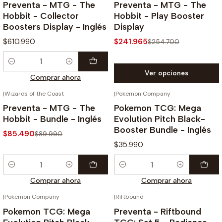
-5%
Preventa - MTG - The
Preventa - MTG - The
Hobbit - Collector
Hobbit - Play Booster
Boosters Display - Inglés
Display
$610.990
$241.965
$254.700
Cantidad
Ver opciones
Comprar ahora
|
Wizards of the Coast
|
Pokemon Company
¡PREVENTA!
-5%
Preventa - MTG - The
Pokemon TCG: Mega
Hobbit - Bundle - Inglés
Evolution Pitch Black-
Booster Bundle - Inglés
$85.490
$89.990
$35.990
Cantidad
Cantidad
Comprar ahora
Comprar ahora
|
Pokemon Company
|
Riftbound
¡PREVENTA!
-10%
Pokemon TCG: Mega
Preventa - Riftbound