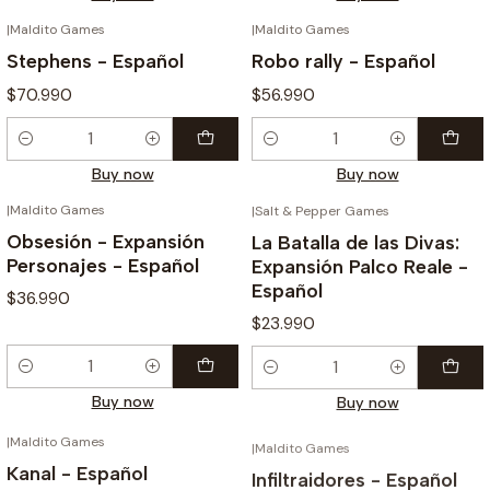
|
Maldito Games
|
Maldito Games
Stephens - Español
Robo rally - Español
$70.990
$56.990
Quantity
Quantity
Buy now
Buy now
|
Maldito Games
|
Salt & Pepper Games
Obsesión - Expansión
La Batalla de las Divas:
Personajes - Español
Expansión Palco Reale -
Español
$36.990
$23.990
Quantity
Quantity
Buy now
Buy now
|
Maldito Games
|
Maldito Games
Kanal - Español
Infiltraidores - Español