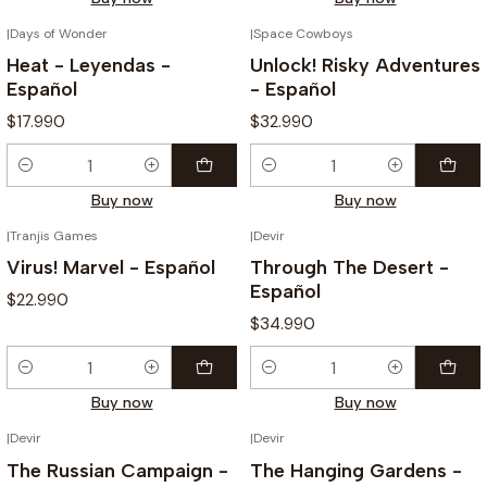
|
Days of Wonder
|
Space Cowboys
Heat - Leyendas -
Unlock! Risky Adventures
Español
- Español
$17.990
$32.990
Quantity
Quantity
Buy now
Buy now
|
Tranjis Games
|
Devir
Virus! Marvel - Español
Through The Desert -
Español
$22.990
$34.990
Quantity
Quantity
Buy now
Buy now
|
Devir
|
Devir
The Russian Campaign -
The Hanging Gardens -