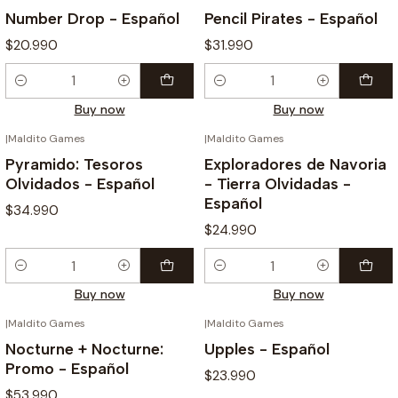
Number Drop - Español
Pencil Pirates - Español
$20.990
$31.990
Quantity
Quantity
Buy now
Buy now
|
Maldito Games
|
Maldito Games
Pyramido: Tesoros
Exploradores de Navoria
Olvidados - Español
- Tierra Olvidadas -
Español
$34.990
$24.990
Quantity
Quantity
Buy now
Buy now
|
Maldito Games
|
Maldito Games
Nocturne + Nocturne:
Upples - Español
Promo - Español
$23.990
$53.990