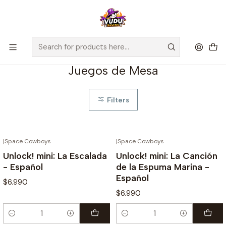
🚀 ¡Despachamos a todo Chile! Envío GRATIS a Regiones sobre
$100.000 y a RM sobre $35.000
Home
Juegos de Mesa
Juegos de Mesa
Filters
|
Space Cowboys
|
Space Cowboys
Unlock! mini: La Escalada
Unlock! mini: La Canción
- Español
de la Espuma Marina -
Español
$6.990
$6.990
Quantity
Quantity