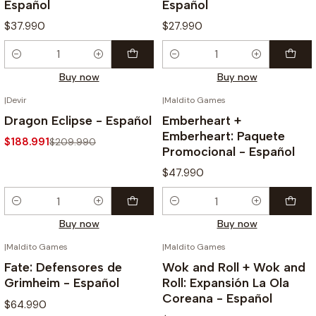
Español
Español
$37.990
$27.990
Quantity
Quantity
Buy now
Buy now
|
Devir
|
Maldito Games
-10%
Dragon Eclipse - Español
Emberheart +
Emberheart: Paquete
$188.991
$209.990
Promocional - Español
$47.990
Quantity
Quantity
Buy now
Buy now
|
Maldito Games
|
Maldito Games
Fate: Defensores de
Wok and Roll + Wok and
Grimheim - Español
Roll: Expansión La Ola
Coreana - Español
$64.990