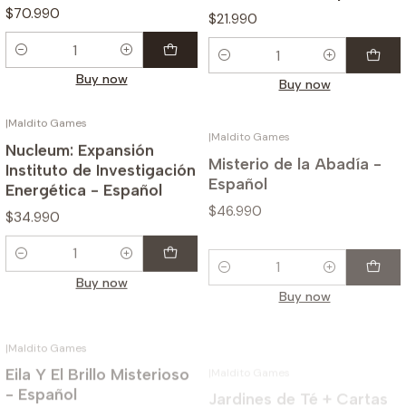
$70.990
$21.990
Quantity
Quantity
Buy now
Buy now
|
Maldito Games
|
Maldito Games
Nucleum: Expansión
Misterio de la Abadía -
Instituto de Investigación
Español
Energética - Español
$46.990
$34.990
Quantity
Quantity
Buy now
Buy now
|
Maldito Games
|
Maldito Games
-20%
Eila Y El Brillo Misterioso
Jardines de Té + Cartas
- Español
Promo - Español
$58.990
$45.592
$56.990