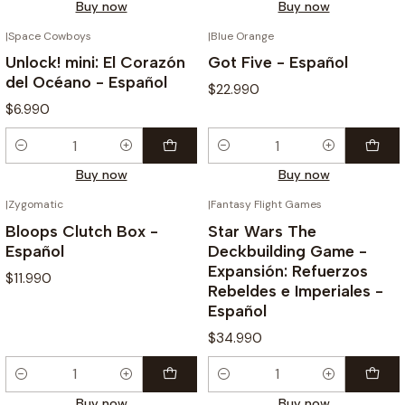
Buy now
Buy now
|
Space Cowboys
|
Blue Orange
Unlock! mini: El Corazón
Got Five - Español
del Océano - Español
$22.990
$6.990
Quantity
Quantity
Buy now
Buy now
|
Zygomatic
|
Fantasy Flight Games
Bloops Clutch Box -
Star Wars The
Español
Deckbuilding Game -
Expansión: Refuerzos
$11.990
Rebeldes e Imperiales -
Español
$34.990
Quantity
Quantity
Buy now
Buy now