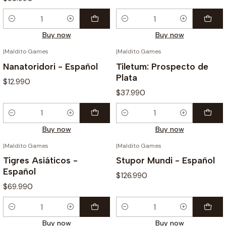
Quantity
Quantity
Buy now
Buy now
|
Maldito Games
|
Maldito Games
Nanatoridori - Español
Tiletum: Prospecto de
Plata
$12.990
$37.990
Quantity
Quantity
Buy now
Buy now
|
Maldito Games
|
Maldito Games
Tigres Asiáticos -
Stupor Mundi - Español
Español
$126.990
$69.990
Quantity
Quantity
Buy now
Buy now