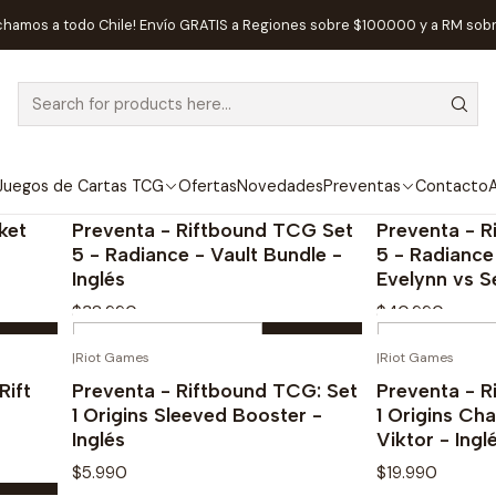
Home
Juegos de Cartas TCG
Riftbound
Preventas Riftbound
chamos a todo Chile! Envío GRATIS a Regiones sobre $100.000 y a RM sob
Preventas Riftbound
Juegos de Cartas TCG
Ofertas
Novedades
Preventas
Contacto
A
|
Riftbound
|
Riftbound
ENTA!
¡PREVENTA!
ket
Preventa - Riftbound TCG Set
Preventa - 
5 - Radiance - Vault Bundle -
5 - Radianc
Inglés
Evelynn vs S
$38.990
$40.990
Quantity
Quantity
|
Riot Games
|
Riot Games
ENTA!
OUT OF STOCK
Buy now
Rift
Preventa - Riftbound TCG: Set
Preventa - R
1 Origins Sleeved Booster -
1 Origins Ch
Inglés
Viktor - Ingl
$5.990
$19.990