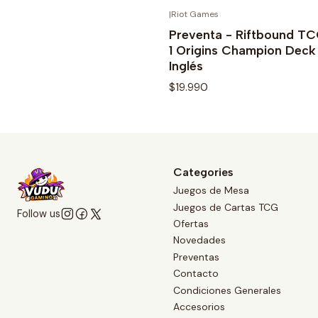
Quantity
|
Riot Games
OUT OF 
Buy now
Preventa - Riftbound TC
1 Origins Champion Deck 
Inglés
$19.990
See details
Categories
Juegos de Mesa
Juegos de Cartas TCG
Follow us
Ofertas
Novedades
Preventas
Contacto
Condiciones Generales
Accesorios