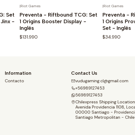
|
Riot Games
|
Riot Games
STOCK
OUT OF STOCK
See details
Se
G: Set
Preventa - Riftbound TCG: Set
Preventa - R
Jinx -
1 Origins Booster Display -
1 Origins Pr
Inglés
Set - Inglés
$131.990
$34.990
See details
Se
Information
Contact Us
Contacto
vudugaming.cl@gmail.com
+56989127453
56989127453
Chilexpress Shipping Location
Avenida Providencia 1108, Loca
00000 Santiago - Providenci
Santiago Metropolitan - Chile