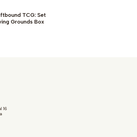
OUT OF STOCK
e details
See details
iftbound TCG: Set
oving Grounds Box
e details
l 16
a