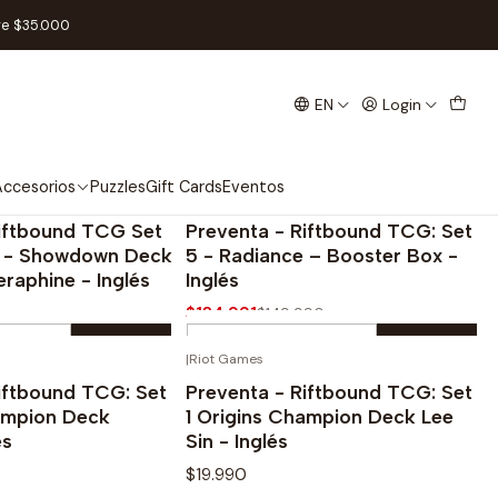
re $35.000
EN
Login
ccesorios
Puzzles
Gift Cards
Eventos
|
Riftbound
¡PREVENTA!
¡PREVENTA!
-10%
Riftbound TCG Set
Preventa - Riftbound TCG: Set
e - Showdown Deck
5 - Radiance – Booster Box -
eraphine - Inglés
Inglés
$134.991
$149.990
Quantity
|
Riot Games
OUT OF STOCK
OUT OF STOCK
Buy now
Buy now
iftbound TCG: Set
Preventa - Riftbound TCG: Set
ampion Deck
1 Origins Champion Deck Lee
és
Sin - Inglés
$19.990