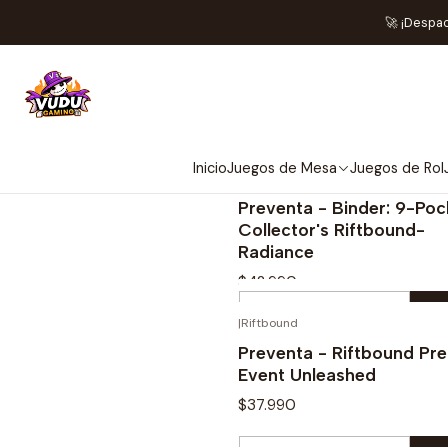
🚀 ¡Despa
Inicio
Juegos de Mesa
Juegos de Rol
|
Riftbound
¡PREV
Preventa - Binder: 9-Poc
Collector's Riftbound-
Radiance
$42.990
Quantity
|
Riftbound
¡PREV
Buy now
Preventa - Riftbound Pre
Event Unleashed
$37.990