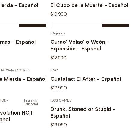
Buy now
Buy now
ierda - Español
El Cubo de la Muerte - Español
$19.990
Quantity
|
Cojones
OUT OF STOCK
OUT OF STOCK
Buy now
Buy now
Tomas - Español
Curao' Volao' o Weón -
Expansión - Español
$12.990
UROS-1-BAS
|
Buró
|
FSC
OUT OF STOCK
OUT OF STOCK
e details
See details
e Mierda - Español
Guatafac: El After - Español
$19.990
ION-
Tetrakis
|
DSS GAMES
OUT OF STOCK
OUT OF STOCK
|
e details
See details
Editorial
Drunk, Stoned or Stupid -
evolution HOT
Español
añol
$19.990