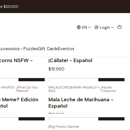
re $35.000
EN
Login
ccesorios
Puzzles
Gift Cards
Eventos
|
Bandjo
icorns NSFW -
¡Cállate! - Español
$19.990
Quantity
-WHATD-
What Do You
MALALECHEDEMARI-PASALO-1-
Pasalo
|
|
Meme?
BAS
Chancho
Buy now
Buy now
 Meme? Edición
Mala Leche de Marihuana -
añol
Español
$19.990
Quantity
|
Big Potato Games