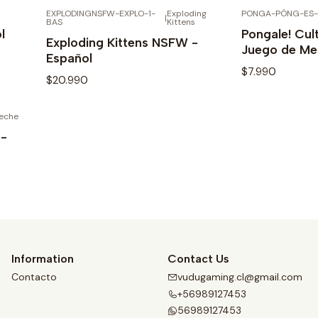
EXPLODINGNSFW-EXPLO-1-
Exploding
PONGA-PÓNG-ES-
STOCK
OUT OF STOCK
|
See details
Se
BAS
Kittens
l
Pongale! Cul
Exploding Kittens NSFW -
Juego de Me
Español
$7.990
$20.990
Leche
STOCK
See details
Se
 -
Information
Contact Us
Contacto
vudugaming.cl@gmail.com
+56989127453
56989127453