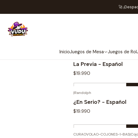
🚀 ¡Despa
Inicio
Juegos de Mesa
Juegos de Rol
|
La Previa - Español
$19.990
Quantity
|
Randolph
Buy now
¿En Serio? - Español
$19.990
Quantity
CURAOVOLAO-COJONES-1-BAS
|
Coj