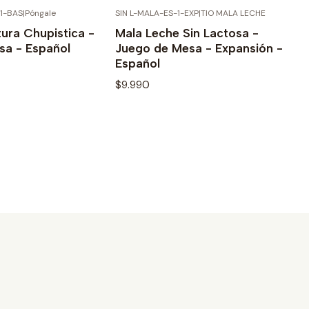
1-BAS
|
Póngale
SIN L-MALA-ES-1-EXP
|
TIO MALA LECHE
OUT OF STOCK
OUT OF STOCK
e details
See details
tura Chupistica -
Mala Leche Sin Lactosa -
sa - Español
Juego de Mesa - Expansión -
Español
$9.990
e details
See details