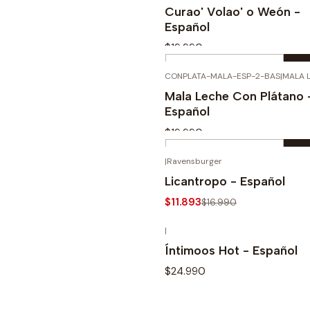
Buy now
Curao' Volao' o Weón -
Español
$19.990
Quantity
CONPLATA-MALA-ESP-2-BAS
|
MALA 
Buy now
Mala Leche Con Plátano 
Español
$19.990
Quantity
|
Ravensburger
OUT OF 
Buy now
-30%
Licantropo - Español
$11.893
$16.990
|
OUT OF 
See details
Íntimoos Hot - Español
$24.990