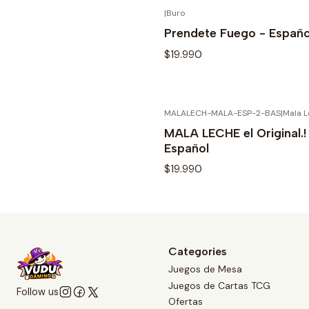
|
Buro
OUT OF 
See details
Prendete Fuego - Españo
$19.990
MALALECH-MALA-ESP-2-BAS
|
Mala 
OUT OF 
See details
MALA LECHE el Original.!
Español
$19.990
See details
Categories
Juegos de Mesa
Juegos de Cartas TCG
Follow us
Ofertas