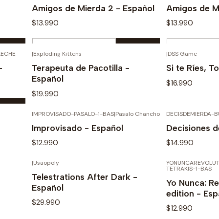
Buy now
Amigos de Mierda 2 - Español
Amigos de M
$13.990
$13.990
Quantity
Quantity
LECHE
|
Exploding Kittens
|
DSS Game
OUT OF STOCK
Buy now
-
Terapeuta de Pacotilla -
Si te Ríes, 
Español
$16.990
$19.990
IMPROVISADO-PASALO-1-BAS
|
Pasalo Chancho
DECISDEMIERDA-B
STOCK
OUT OF STOCK
See details
Se
Improvisado - Español
Decisiones d
$12.990
$14.990
|
Usaopoly
YONUNCAREVOLUT
STOCK
OUT OF STOCK
See details
Se
TETRAKIS-1-BAS
Telestrations After Dark -
Yo Nunca: R
Español
edition - Esp
$29.990
$12.990