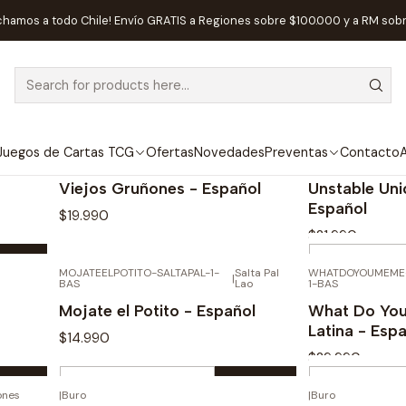
Home
Juegos de Mesa
Mayores a 18
chamos a todo Chile! Envío GRATIS a Regiones sobre $100.000 y a RM sob
Mayores a 18
Juegos de Cartas TCG
Ofertas
Novedades
Preventas
Contacto
A
|
Grumpy Old Men
|
TeeTurtle
NOT AVAILABLE
Viejos Gruñones - Español
Unstable Un
Español
$19.990
$21.990
Quantity
MOJATEELPOTITO-SALTAPAL-1-
Salta Pal
WHATDOYOUMEME
|
See details
BAS
Lao
1-BAS
Mojate el Potito - Español
What Do You
Latina - Esp
$14.990
$29.990
Quantity
Quantity
ones
|
Buro
|
Buro