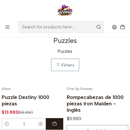
🚀 ¡Despachamos a todo Chile! Envío GRATIS a Regiones sobre
$100.000 y a RM sobre $35.000
Home
Puzzles
Puzzles
Puzzles
Filters
|
Devir
|
The Op Puzzles
OUT OF STOCK
-30%
Puzzle Destiny 1000
Rompecabezas de 1000
piezas
piezas Iron Maiden -
Inglés
$13.993
$19.990
$9.990
Quantity