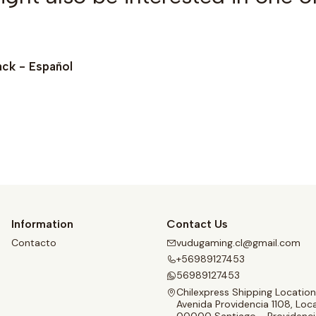
ck - Español
See details
Information
Contact Us
Contacto
vudugaming.cl@gmail.com
+56989127453
56989127453
Chilexpress Shipping Location
Avenida Providencia 1108, Loca
00000 Santiago - Providenci