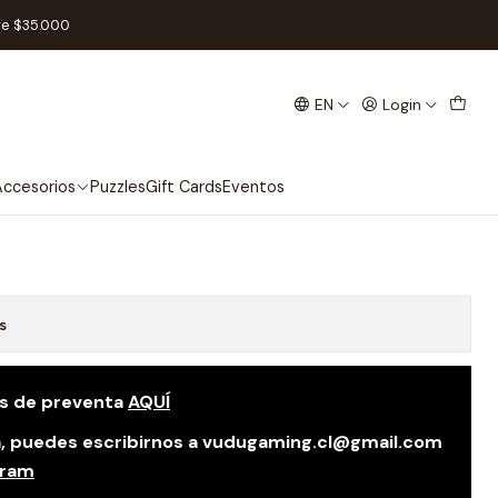
erraforming Mars - Español
re $35.000
EN
Login
 Tapete de Neopreno -
s - Terraforming Mars -
ccesorios
Puzzles
Gift Cards
Eventos
s
as de preventa
AQUÍ
da, puedes escribirnos a vudugaming.cl@gmail.com
gram