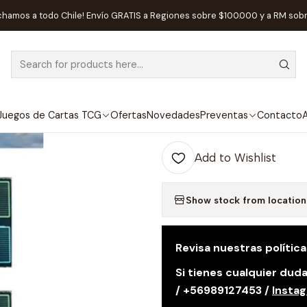
o Games
Preventa - 2x Tapete de Neopreno - Expedición Ares - T
chamos a todo Chile! Envío GRATIS a Regiones sobre $100.000 y a RM sob
|
 AVAILABLE
Preventa - 2x
Expedición Are
Español
Juegos de Cartas TCG
Ofertas
Novedades
Preventas
Contacto
A
Add to Wishlist
Show stock from location
Revisa nuestras polític
Si tienes cualquier du
/ +56989127453 /
Insta