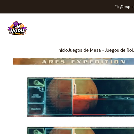
Home
Preventas
Maldit
🚀 ¡Despa
NOT
Inicio
Juegos de Mesa
Juegos de Rol