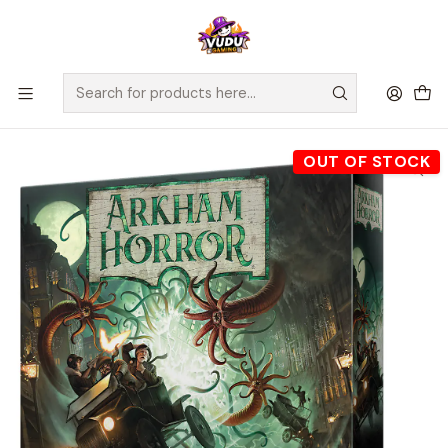
🚀 ¡Despachamos a todo Chile! Envío GRATIS a Regiones sobre
$100.000 y a RM sobre $35.000
Home
Juegos de Mesa
Editorial
Fantasy Flight
Arkham Horror 3ra Edición - Español
OUT OF STOCK