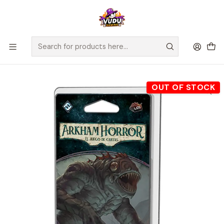
🚀 ¡Despachamos a todo Chile! Envío GRATIS a Regiones sobre
$100.000 y a RM sobre $35.000
Home
Juegos de Mesa
Editorial
Fantasy Flight
Arkham Horror LCG - Hasta el cuello / La Conspiración de
Innsmouth - Español
OUT OF STOCK