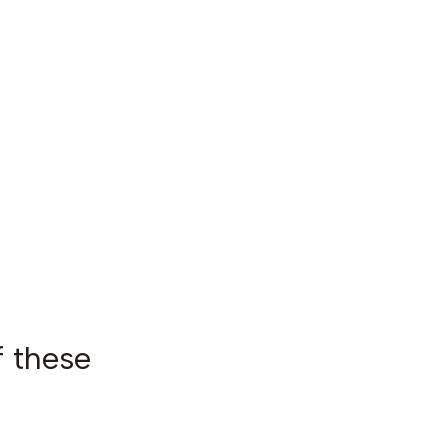
f these
|