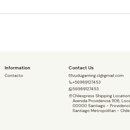
Buy now
Information
Contact Us
Contacto
vudugaming.cl@gmail.com
+56989127453
56989127453
Chilexpress Shipping Location
Avenida Providencia 1108, Loca
00000 Santiago - Providenci
Santiago Metropolitan - Chile