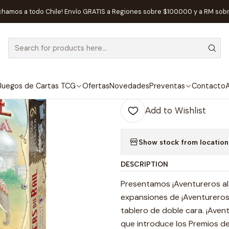
e
Juegos de Mesa
Competitivos
¡Aventureros al Tren! India - E
chamos a todo Chile! Envío GRATIS a Regiones sobre $100.000 y a RM sob
|
¡Aventureros al
Juegos de Cartas TCG
Ofertas
Novedades
Preventas
Contacto
A
Quantity
Add to Wishlist
Show stock from location
DESCRIPTION
Presentamos ¡Aventureros al 
expansiones de ¡Aventureros 
tablero de doble cara. ¡Avent
que introduce los Premios de