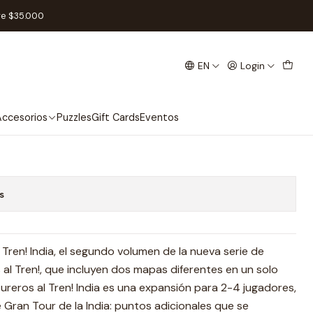
spañol
re $35.000
EN
Login
 Tren! India - Español
Add to Cart
Buy now
ccesorios
Puzzles
Gift Cards
Eventos
s
Tren! India, el segundo volumen de la nueva serie de
al Tren!, que incluyen dos mapas diferentes en un solo
ureros al Tren! India es una expansión para 2-4 jugadores,
 Gran Tour de la India: puntos adicionales que se