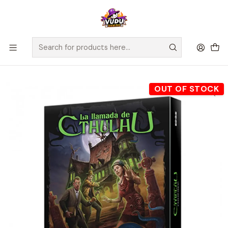
🚀 ¡Despachamos a todo Chile! Envío GRATIS a Regiones sobre
$100.000 y a RM sobre $35.000
Home
Juegos de Mesa
Familiares
La Llamada de Cthulhu - Caja de Inicio Edición Revisada -
Español
OUT OF STOCK