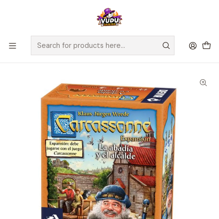
🚀 ¡Despachamos a todo Chile! Envío GRATIS a Regiones sobre
$100.000 y a RM sobre $35.000
Home
Juegos de Mesa
Editorial
Devir
Carcassonne: La Abadia y el Alcalde (2da Edición) - Español