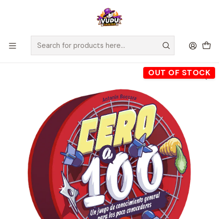
🚀 ¡Despachamos a todo Chile! Envío GRATIS a Regiones sobre
$100.000 y a RM sobre $35.000
Home
Juegos de Mesa
Competitivos
Cero a 100 - Español
OUT OF STOCK