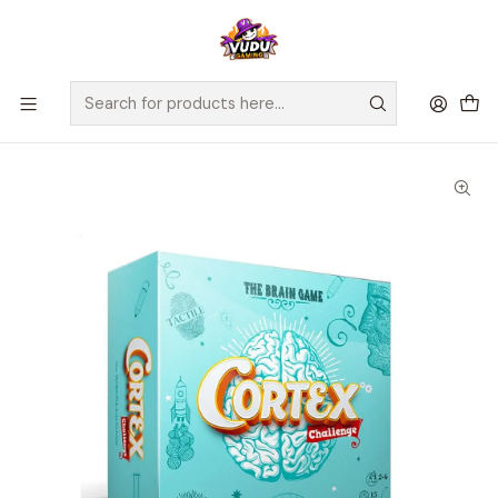
🚀 ¡Despachamos a todo Chile! Envío GRATIS a Regiones sobre
$100.000 y a RM sobre $35.000
Home
Juegos de Mesa
Competitivos
Cortex Challenge - Español