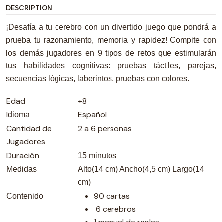
DESCRIPTION
¡Desafía a tu cerebro con un divertido juego que pondrá a
prueba tu razonamiento, memoria y rapidez! Compite con
los demás jugadores en 9 tipos de retos que estimularán
tus habilidades cognitivas: pruebas táctiles, parejas,
secuencias lógicas, laberintos, pruebas con colores.
Edad
+8
I
Español
dioma
Cantidad de
2 a 6 personas
Jugadores
Duración
15 minutos
Medidas
Alto(14 cm) Ancho(4,5 cm) Largo(14
cm)
90 cartas
Contenido
6 cerebros
1 manual de reglas