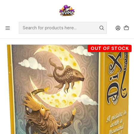
🚀 ¡Despachamos a todo Chile! Envío GRATIS a Regiones sobre
$100.000 y a RM sobre $35.000
Home
Juegos de Mesa
Competitivos
Dixit Daydreams - Juego de Mesa - Español
OUT OF STOCK