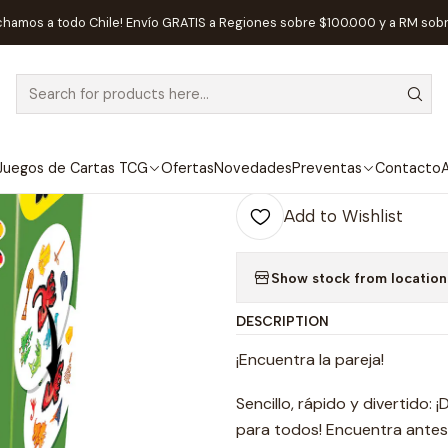
Home
Juegos de Mesa
Familiares
Dobble Dinosaurs Eco - Españ
chamos a todo Chile! Envío GRATIS a Regiones sobre $100.000 y a RM sob
|
Dobble Dinosa
Juegos de Cartas TCG
Ofertas
Novedades
Preventas
Contacto
A
Quantity
Add to Wishlist
Show stock from location
DESCRIPTION
¡Encuentra la pareja!
Sencillo, rápido y divertido:
para todos! Encuentra antes 