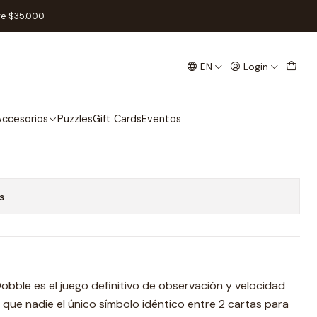
ol
re $35.000
EN
Login
urs Eco - Español
Add to Cart
Buy now
ccesorios
Puzzles
Gift Cards
Eventos
s
 ¡Dobble es el juego definitivo de observación y velocidad
que nadie el único símbolo idéntico entre 2 cartas para