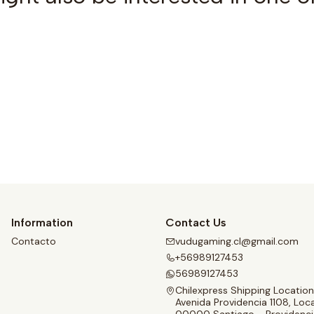
See details
Information
Contact Us
Contacto
vudugaming.cl@gmail.com
+56989127453
56989127453
Chilexpress Shipping Location
Avenida Providencia 1108, Loca
00000 Santiago - Providenci