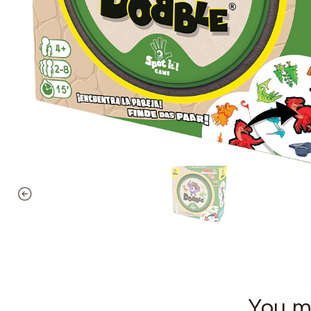
You mi