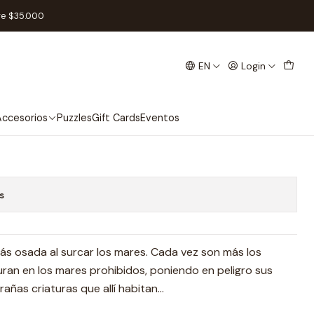
l
re $35.000
EN
Login
Mar - Español
Add to Cart
Buy now
ccesorios
Puzzles
Gift Cards
Eventos
s
ás osada al surcar los mares. Cada vez son más los
ran en los mares prohibidos, poniendo en peligro sus
rañas criaturas que allí habitan…