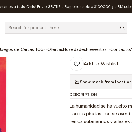
Home
Juegos de Mesa
Competitivos
Dragones del Mar - Españo
chamos a todo Chile! Envío GRATIS a Regiones sobre $100.000 y a RM sob
|
Dragones del 
Juegos de Cartas TCG
Ofertas
Novedades
Preventas
Contacto
A
Quantity
Add to Wishlist
Show stock from location
DESCRIPTION
La humanidad se ha vuelto m
barcos piratas que se aventu
reinos submarinos y a las ext