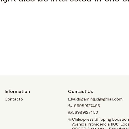
Buy now
Information
Contact Us
Contacto
vudugaming.cl@gmail.com
+56989127453
56989127453
Chilexpress Shipping Location
Avenida Providencia 1108, Loca
00000 Santiago - Providenci