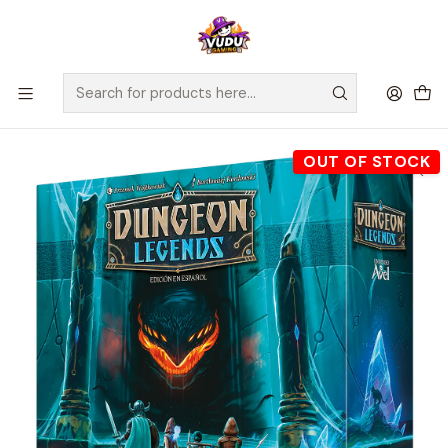
🚀 ¡Despachamos a todo Chile! Envío GRATIS a Regiones sobre
$100.000 y a RM sobre $35.000
Home
Juegos de Mesa
Cooperativos
Dungeon Legends - Español
OUT OF STOCK