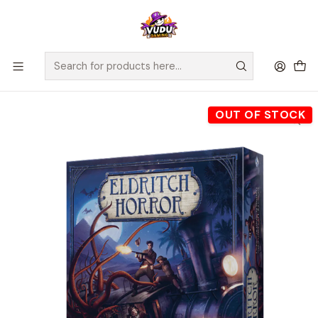
🚀 ¡Despachamos a todo Chile! Envío GRATIS a Regiones sobre
$100.000 y a RM sobre $35.000
Home
Juegos de Mesa
Editorial
Fantasy Flight
Eldritch Horror - Español
OUT OF STOCK