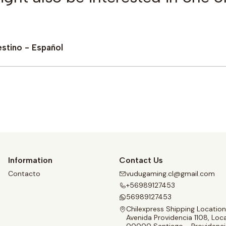
estino - Español
Buy now
Information
Contact Us
Contacto
vudugaming.cl@gmail.com
+56989127453
56989127453
Chilexpress Shipping Location
Avenida Providencia 1108, Loca
00000 Santiago - Providenci