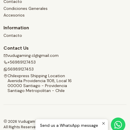
Contacto
Condiciones Generales
Accesorios
Information
Contacto
Contact Us
vudugaming.cl@gmail.com
+56989127453
56989127453
Chilexpress Shipping Location
Avenida Providencia 1108, Local 16
00000 Santiago - Providencia
Santiago Metropolitan - Chile
2026 Vudugaming.
Send us a WhatsApp message
All Rights Reserved.
Powered by Jumpseller
.