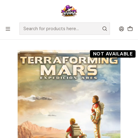
🚀 ¡Despachamos a todo Chile! Envío GRATIS a Regiones sobre
$100.000 y a RM sobre $35.000
Home
Preventas
Maldito Games
Preventa - Expedición Ares - Terraforming Mars + Cartas
Promo 1 y 2 - Español
NOT AVAILABLE