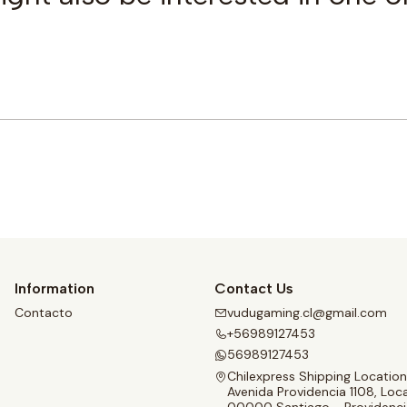
Buy now
Information
Contact Us
Contacto
vudugaming.cl@gmail.com
+56989127453
56989127453
Chilexpress Shipping Location
Avenida Providencia 1108, Loca
00000 Santiago - Providenci