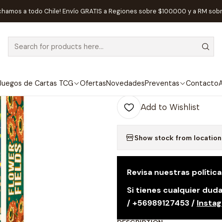
Home
Preventas
Preventa - Flower Fields - Español
chamos a todo Chile! Envío GRATIS a Regiones sobre $100.000 y a RM sob
|
¡PREVENTA!
Preventa - Flo
Juegos de Cartas TCG
Ofertas
Novedades
Preventas
Contacto
A
Quantity
Add to Wishlist
Show stock from location
Revisa nuestras polític
Si tienes cualquier du
/ +56989127453 /
Insta