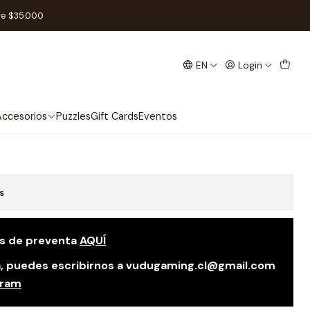
re $35.000
EN
Login
wer Fields - Español
Add to Cart
Buy now
ccesorios
Puzzles
Gift Cards
Eventos
s
as de preventa
AQUÍ
da, puedes escribirnos a vudugaming.cl@gmail.com
gram