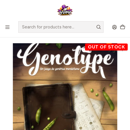
🚀 ¡Despachamos a todo Chile! Envío GRATIS a Regiones sobre
$100.000 y a RM sobre $35.000
Home
Juegos de Mesa
Editorial
MasQueOca
Genotype Un Juego de Genética Mendeliana - Español
OUT OF STOCK