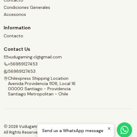
Contacto
Condiciones Generales
Accesorios
Information
Contacto
Contact Us
vudugaming.cl@gmail.com
+56989127453
56989127453
Chilexpress Shipping Location
Avenida Providencia 1108, Local 16
00000 Santiago - Providencia
Santiago Metropolitan - Chile
2026 Vudugaming.
Send us a WhatsApp message
All Rights Reserved.
Powered by Jumpseller
.