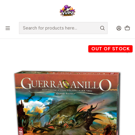
🚀 ¡Despachamos a todo Chile! Envío GRATIS a Regiones sobre
$100.000 y a RM sobre $35.000
Home
Juegos de Mesa
Editorial
Devir
Guerra del Anillo - Español
OUT OF STOCK