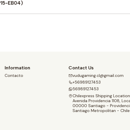
OP15-EB04)
Buy now
Information
Contact Us
Contacto
vudugaming.cl@gmail.com
+56989127453
56989127453
Chilexpress Shipping Location
Avenida Providencia 1108, Loca
00000 Santiago - Providenci
Santiago Metropolitan - Chile