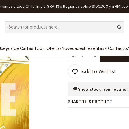
ece
Cartas One Piece
Gum-Gum Golden Rifle (Alternate Art) - A
chamos a todo Chile! Envío GRATIS a Regiones sobre $100.000 y a RM sob
|
Gum-Gum Golde
Adventure on 
Juegos de Cartas TCG
Ofertas
Novedades
Preventas
Contacto
A
Quantity
Add to Wishlist
Show stock from location
SHARE THIS PRODUCT