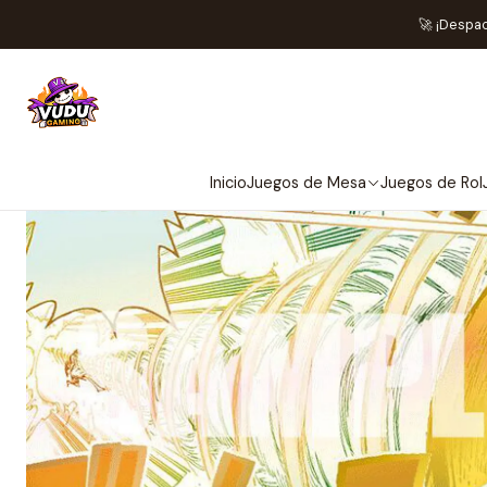
Home
Juegos de Cartas TCG
One Pi
🚀 ¡Despa
Inicio
Juegos de Mesa
Juegos de Rol