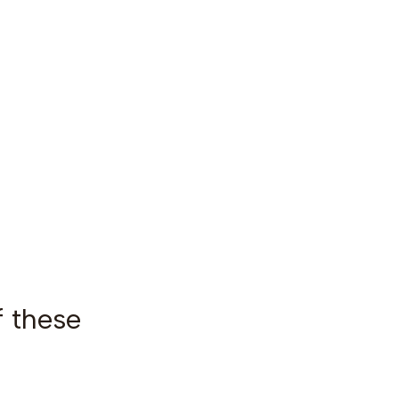
f these
|