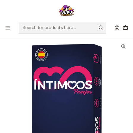
🚀 ¡Despachamos a todo Chile! Envío GRATIS a Regiones sobre
$100.000 y a RM sobre $35.000
Home
Juegos de Mesa
Cooperativos
Íntimoos - Español