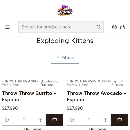
🚀 ¡Despachamos a todo Chile! Envío GRATIS a Regiones sobre
$100.000 y a RM sobre $35.000
Home
Juegos de Mesa
Editorial
Exploding Kittens
Exploding Kittens
Filters
THROWTHROW-EXPL-
Exploding
THROWTHROWAVOCADO-
Exploding
|
|
ESP-1-BAS
Kittens
EXPLO-1-BAS
Kittens
Throw Throw Burrito -
Throw Throw Avocado -
Español
Español
$27.990
$27.990
Quantity
Quantity
Buy now
Buy now