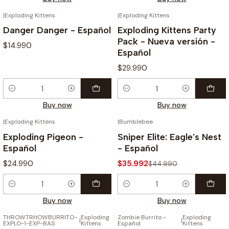
|
Exploding Kittens
|
Exploding Kittens
Danger Danger - Español
Exploding Kittens Party
Pack - Nueva versión -
$14.990
Español
$29.990
Quantity
Quantity
Buy now
Buy now
|
Exploding Kittens
|
Bumblebee
-20%
Exploding Pigeon -
Sniper Elite: Eagle's Nest
Español
- Español
$24.990
$35.992
$44.990
Quantity
Quantity
Buy now
Buy now
THROWTRHOWBURRITO-
Exploding
Zombie Burrito -
Exploding
OUT OF STOCK
OUT OF STOCK
|
|
EXPLO-1-EXP-BAS
Kittens
Español
Kittens