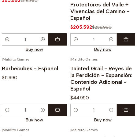
$95.992
$119.990
Protectores del Valle +
Vivencias del Camino -
Español
$205.592
$256.990
Quantity
Quantity
Buy now
Buy now
|
Maldito Games
|
Maldito Games
Barbecubes - Español
Tainted Grail - Reyes de
la Perdición - Expansión:
$11.990
Contenido Adicional -
Español
$44.990
Quantity
Quantity
Buy now
Buy now
|
Maldito Games
|
Maldito Games