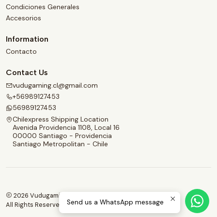
Condiciones Generales
Accesorios
Information
Contacto
Contact Us
vudugaming.cl@gmail.com
+56989127453
56989127453
Chilexpress Shipping Location
Avenida Providencia 1108, Local 16
00000 Santiago - Providencia
Santiago Metropolitan - Chile
2026 Vudugaming.
Send us a WhatsApp message
All Rights Reserved.
Powered by Jumpseller
.