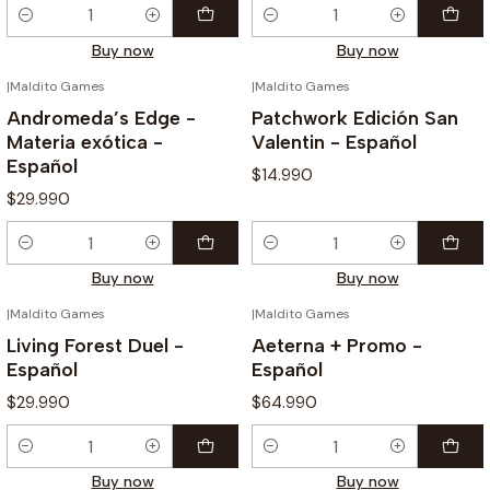
Quantity
Quantity
Buy now
Buy now
|
Maldito Games
|
Maldito Games
Andromeda’s Edge -
Patchwork Edición San
Materia exótica -
Valentin - Español
Español
$14.990
$29.990
Quantity
Quantity
Buy now
Buy now
|
Maldito Games
|
Maldito Games
Living Forest Duel -
Aeterna + Promo -
Español
Español
$29.990
$64.990
Quantity
Quantity
Buy now
Buy now