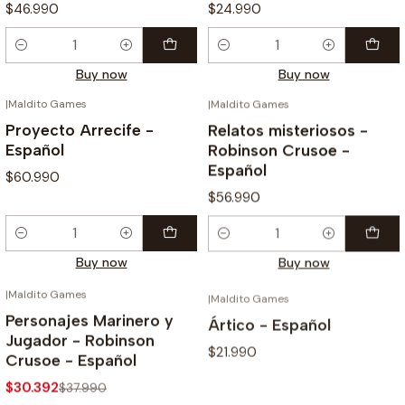
$46.990
$24.990
Quantity
Quantity
Buy now
Buy now
|
Maldito Games
|
Maldito Games
Proyecto Arrecife -
Relatos misteriosos -
Español
Robinson Crusoe -
Español
$60.990
$56.990
Quantity
Quantity
Buy now
Buy now
|
Maldito Games
|
Maldito Games
-20%
Personajes Marinero y
Ártico - Español
Jugador - Robinson
$21.990
Crusoe - Español
$30.392
$37.990