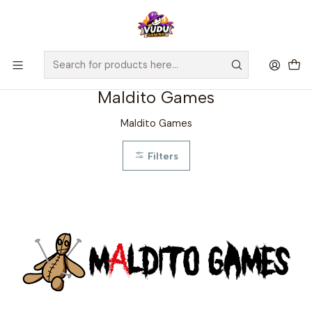
🚀 ¡Despachamos a todo Chile! Envío GRATIS a Regiones sobre
$100.000 y a RM sobre $35.000
Home
Juegos de Mesa
Editorial
Maldito Games
Maldito Games
Maldito Games
Filters