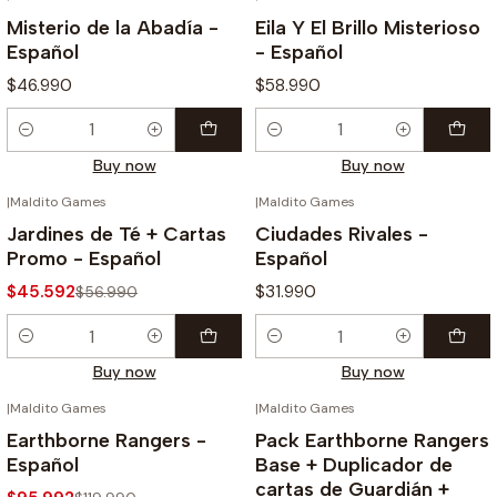
Misterio de la Abadía -
Eila Y El Brillo Misterioso
Español
- Español
$46.990
$58.990
Quantity
Quantity
Buy now
Buy now
|
Maldito Games
|
Maldito Games
-20%
Jardines de Té + Cartas
Ciudades Rivales -
Promo - Español
Español
$45.592
$31.990
$56.990
Quantity
Quantity
Buy now
Buy now
|
Maldito Games
|
Maldito Games
-20%
-20%
Earthborne Rangers -
Pack Earthborne Rangers
Español
Base + Duplicador de
cartas de Guardián +