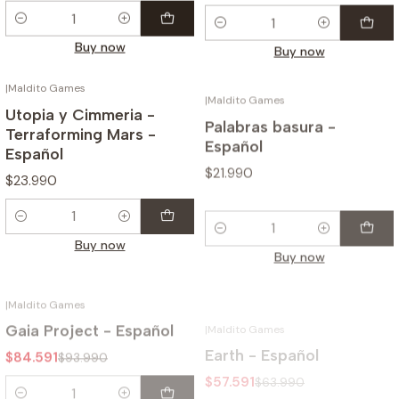
Quantity
Quantity
Buy now
Buy now
|
Maldito Games
|
Maldito Games
Utopia y Cimmeria -
Palabras basura -
Terraforming Mars -
Español
Español
$21.990
$23.990
Quantity
Quantity
Buy now
Buy now
|
Maldito Games
|
Maldito Games
-10%
-10%
Gaia Project - Español
Earth - Español
$84.591
$57.591
$93.990
$63.990
Quantity
Quantity
Buy now
Buy now