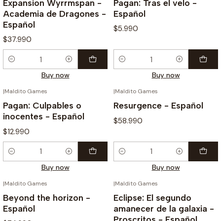
Expansion Wyrrmspan -
Pagan: Tras el velo -
Academia de Dragones -
Español
Español
$5.990
$37.990
Quantity
Quantity
Buy now
Buy now
|
Maldito Games
|
Maldito Games
Pagan: Culpables o
Resurgence - Español
inocentes - Español
$58.990
$12.990
Quantity
Quantity
Buy now
Buy now
|
Maldito Games
|
Maldito Games
Beyond the horizon -
Eclipse: El segundo
Español
amanecer de la galaxia -
Proscritos - Español