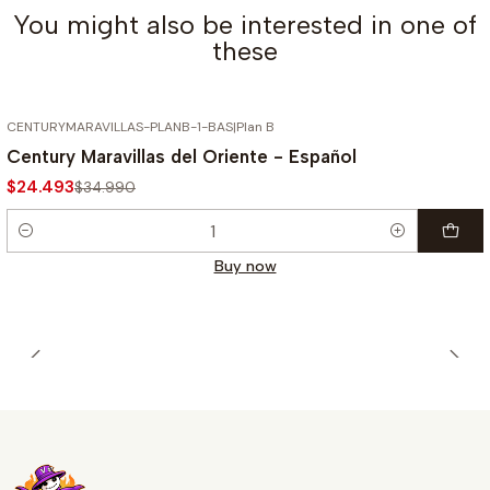
You might also be interested in one of
these
CENTURYMARAVILLAS-PLANB-1-BAS
|
Plan B
-30%
Century Maravillas del Oriente - Español
$24.493
$34.990
Quantity
Buy now