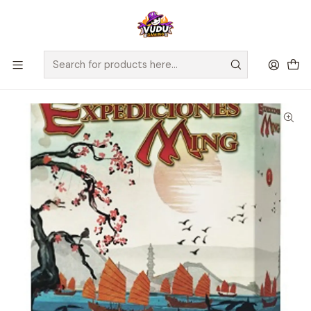
🚀 ¡Despachamos a todo Chile! Envío GRATIS a Regiones sobre
$100.000 y a RM sobre $35.000
Home
Juegos de Mesa
Editorial
2Tomatoes
Las Expediciones Ming - Español