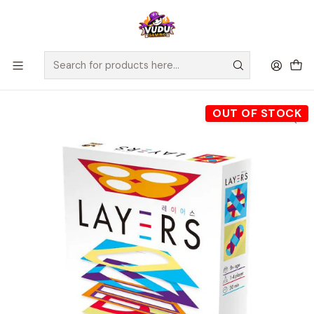
🚀 ¡Despachamos a todo Chile! Envío GRATIS a Regiones sobre
$100.000 y a RM sobre $35.000
Home
Juegos de Mesa
Familiares
Layers - Juego de Mesa - (Español)
OUT OF STOCK