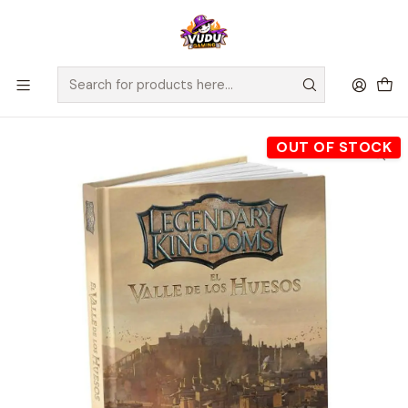
🚀 ¡Despachamos a todo Chile! Envío GRATIS a Regiones sobre
$100.000 y a RM sobre $35.000
Home
Novedades
Legendary kingdoms: El valle de los Huesos - Español
OUT OF STOCK