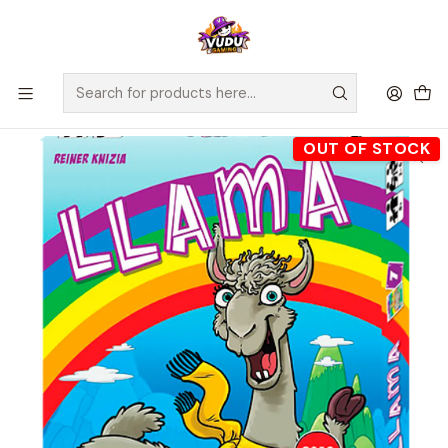
🚀 ¡Despachamos a todo Chile! Envío GRATIS a Regiones sobre
$100.000 y a RM sobre $35.000
Home
Juegos de Mesa
Editorial
Fractal
Llama - Español
OUT OF STOCK