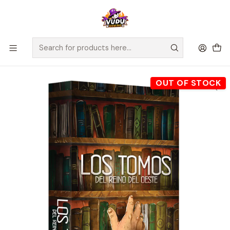
🚀 ¡Despachamos a todo Chile! Envío GRATIS a Regiones sobre
$100.000 y a RM sobre $35.000
Home
Juegos de Mesa
Expansiones
Los Tomos del Reino del Oeste - Español
OUT OF STOCK