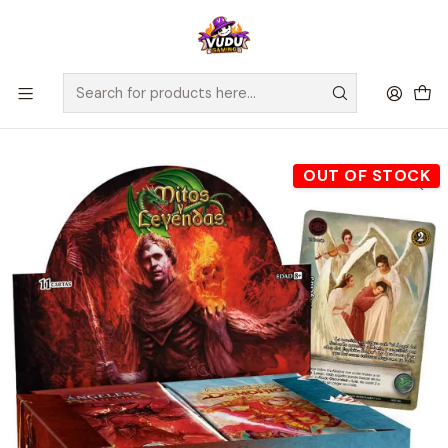
🚀 ¡Despachamos a todo Chile! Envío GRATIS a Regiones sobre
$100.000 y a RM sobre $35.000
Home
Juegos de Cartas TCG
Mitos y Leyendas
Sellados Mitos y Leyendas
Mitos Y Leyendas - Ángeles Y Demonios - Display De Sobres
OUT OF STOCK