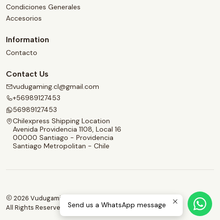
Condiciones Generales
Accesorios
Information
Contacto
Contact Us
vudugaming.cl@gmail.com
+56989127453
56989127453
Chilexpress Shipping Location
Avenida Providencia 1108, Local 16
00000 Santiago - Providencia
Santiago Metropolitan - Chile
2026 Vudugaming.
Send us a WhatsApp message
All Rights Reserved.
Powered by Jumpseller
.