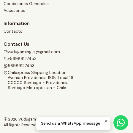
Condiciones Generales
Accesorios
Information
Contacto
Contact Us
vudugaming.cl@gmail.com
+56989127453
56989127453
Chilexpress Shipping Location
Avenida Providencia 1108, Local 16
00000 Santiago - Providencia
Santiago Metropolitan - Chile
2026 Vudugaming.
Send us a WhatsApp message
All Rights Reserved.
Powered by Jumpseller
.