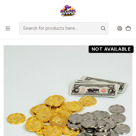
🚀 ¡Despachamos a todo Chile! Envío GRATIS a Regiones sobre
$100.000 y a RM sobre $35.000
Home
Preventas
Maldito Games
Preventa - MONEDAS METÁLICAS - UNION STOCKYARDS
NOT AVAILABLE