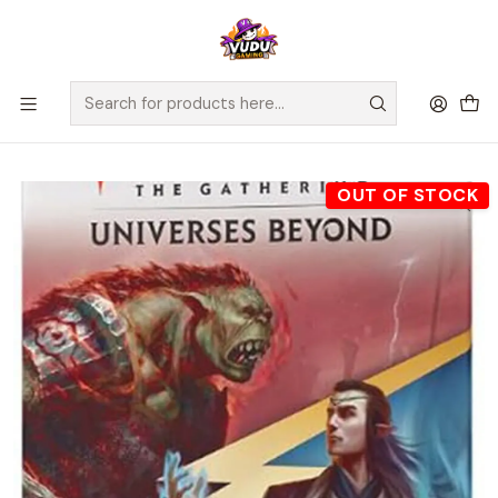
🚀 ¡Despachamos a todo Chile! Envío GRATIS a Regiones sobre
$100.000 y a RM sobre $35.000
Home
Juegos de Cartas TCG
Magic The Gathering
Sellados Magic The Gathering
MTG - Lord of the Rings Jumpstart Vol 2 Booster - Inglés
OUT OF STOCK