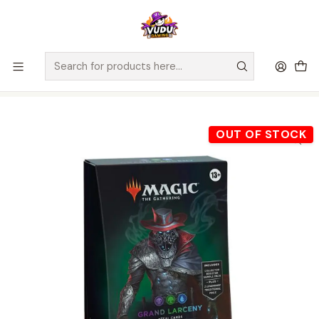
🚀 ¡Despachamos a todo Chile! Envío GRATIS a Regiones sobre
$100.000 y a RM sobre $35.000
Home
Juegos de Cartas TCG
Magic The Gathering
Sellados Magic The Gathering
MTG Outlaws of Thunder Junction Commander Deck - Grand
Larceny - Inglés
OUT OF STOCK