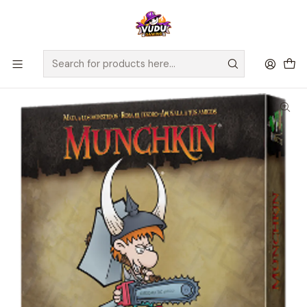
🚀 ¡Despachamos a todo Chile! Envío GRATIS a Regiones sobre
$100.000 y a RM sobre $35.000
Home
Juegos de Mesa
Editorial
EDGE
Munchkin - Español