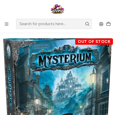
🚀 ¡Despachamos a todo Chile! Envío GRATIS a Regiones sobre
$100.000 y a RM sobre $35.000
Home
Juegos de Mesa
Cooperativos
Mysterium Refresh - Español
OUT OF STOCK