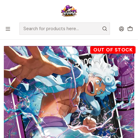
🚀 ¡Despachamos a todo Chile! Envío GRATIS a Regiones sobre
$100.000 y a RM sobre $35.000
Home
Juegos de Cartas TCG
One Piece
One Piece Starter Deck Monkey D. Luffy ST26 - Inglés
OUT OF STOCK