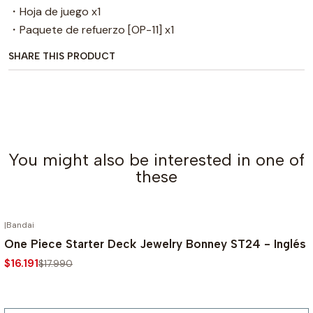
・Hoja de juego x1
・Paquete de refuerzo [OP-11] x1
SHARE THIS PRODUCT
You might also be interested in one of
these
|
Bandai
OUT OF STOCK
-10%
One Piece Starter Deck Jewelry Bonney ST24 - Inglés
$16.191
$17.990