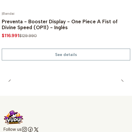
|
Bandai
OUT OF STOCK
-10%
Preventa - Booster Display - One Piece A Fist of
Divine Speed (OP11) - Inglés
$116.991
$129.990
See details
Follow us