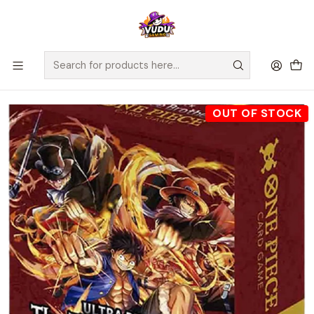
🚀 ¡Despachamos a todo Chile! Envío GRATIS a Regiones sobre
$100.000 y a RM sobre $35.000
Home
Juegos de Cartas TCG
One Piece
One Piece Ultimate Deck -The Three Brothers' Bond-
OUT OF STOCK