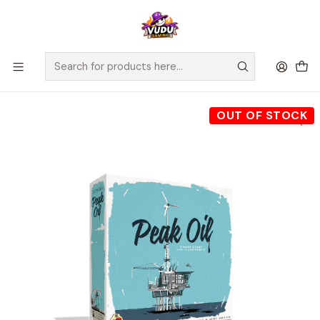
🚀 ¡Despachamos a todo Chile! Envío GRATIS a Regiones sobre
$100.000 y a RM sobre $35.000
Home
Juegos de Mesa
Editorial
2Tomatoes
Peak Oil - Español
OUT OF STOCK