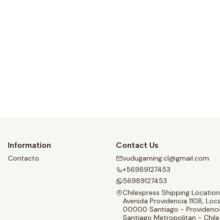
See details
Information
Contact Us
Contacto
vudugaming.cl@gmail.com
+56989127453
56989127453
Chilexpress Shipping Location
Avenida Providencia 1108, Loca
00000 Santiago - Providenci
Santiago Metropolitan - Chile