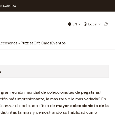
re $35.000
EN
Login
spañol
Add to Cart
Buy now
ccesorios
Puzzles
Gift Cards
Eventos
s
la gran reunión mundial de coleccionistas de pegatinas!
cción más impresionante, la más rara o la más variada? En
lcanzar el codiciado título de
mayor coleccionista de la
 distintas familias y demostrando su habilidad como