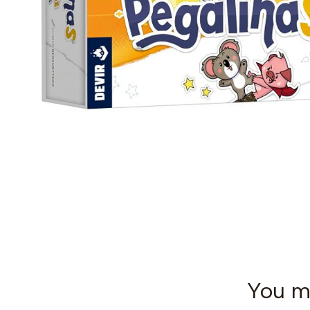
You mi