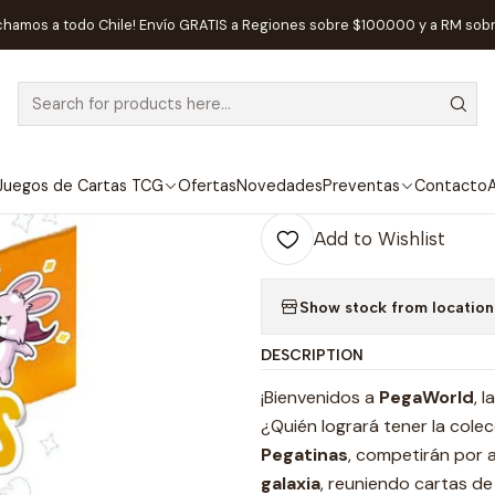
Home
Juegos de Mesa
Editorial
Devir
Pegatinas - Español
chamos a todo Chile! Envío GRATIS a Regiones sobre $100.000 y a RM sob
|
Pegatinas - E
Juegos de Cartas TCG
Ofertas
Novedades
Preventas
Contacto
A
Quantity
Add to Wishlist
Show stock from location
DESCRIPTION
¡Bienvenidos a
PegaWorld
, 
¿Quién logrará tener la cole
Pegatinas
, competirán por a
galaxia
, reuniendo cartas de