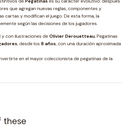
stintivos de
Pegatinas
es su carácter evolutivo: después
bres que agregan nuevas reglas, componentes y
s cartas y modifican el juego. De esta forma, la
emente según las decisiones de los jugadores.
d
y con ilustraciones de
Olivier Derouetteau
, Pegatinas
ugadores
, desde los
8 años
, con una duración aproximada
nvertirte en el mayor coleccionista de pegatinas de la
f these