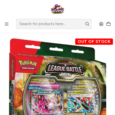
🚀 ¡Despachamos a todo Chile! Envío GRATIS a Regiones sobre
$100.000 y a RM sobre $35.000
Home
Juegos de Cartas TCG
Pokémon
Sellados Pokémon
Pokemon TCG Dragapult EX League Battle Deck - Español
OUT OF STOCK