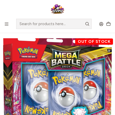
🚀 ¡Despachamos a todo Chile! Envío GRATIS a Regiones sobre
$100.000 y a RM sobre $35.000
Home
Juegos de Cartas TCG
Pokémon
Sellados Pokémon
Pokémon TCG: Mega Battle Deck - Mega Diancie ex
OUT OF STOCK