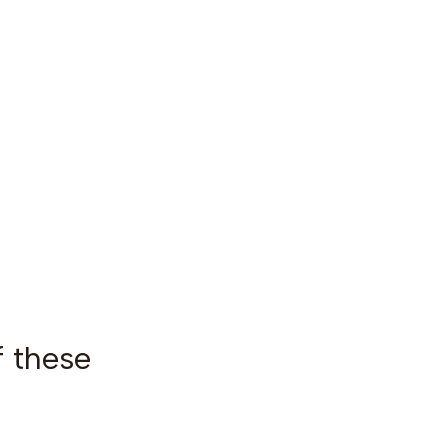
f these
|
OUT OF STOCK