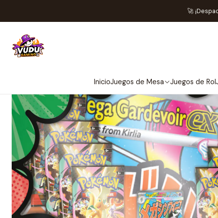
Home
Juegos de Cartas TCG
Pokémon
S
🚀 ¡Despa
OU
Inicio
Juegos de Mesa
Juegos de Rol