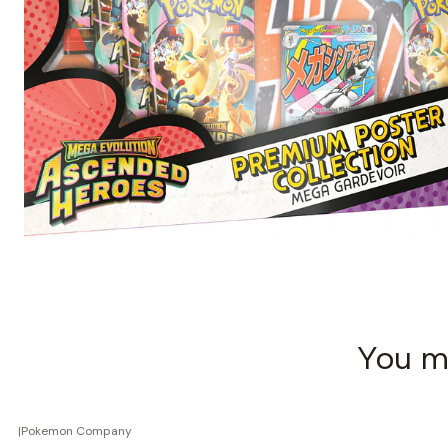
You mi
|
Pokemon Company