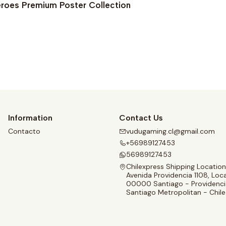
roes Premium Poster Collection
See details
Information
Contact Us
Contacto
vudugaming.cl@gmail.com
+56989127453
56989127453
Chilexpress Shipping Location
Avenida Providencia 1108, Loca
00000 Santiago - Providenci
Santiago Metropolitan - Chile