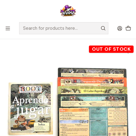
🚀 ¡Despachamos a todo Chile! Envío GRATIS a Regiones sobre
$100.000 y a RM sobre $35.000
Home
Preventas
2Tomatoes
Preventa - Pack de Actualización Root Los Ribereños
OUT OF STOCK