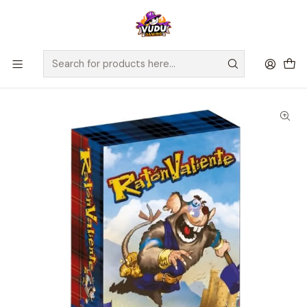
🚀 ¡Despachamos a todo Chile! Envío GRATIS a Regiones sobre
$100.000 y a RM sobre $35.000
Home
Juegos de Mesa
Editorial
Fractal
Ratón Valiente - Juego de Mesa - Español