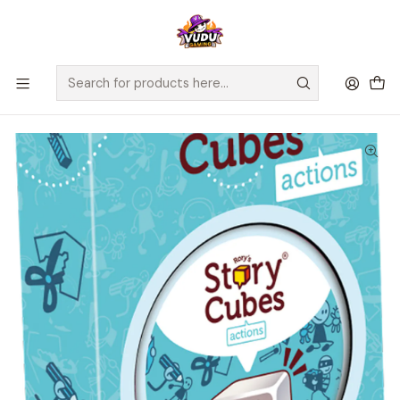
🚀 ¡Despachamos a todo Chile! Envío GRATIS a Regiones sobre
$100.000 y a RM sobre $35.000
Home
Juegos de Mesa
Cooperativos
Rory's Story Cubes: Acciones (Blister Eco) - Español