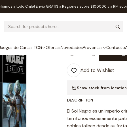
a
Editorial
Atomic Mass Games
Star Wars Legion: Soldados del 
chamos a todo Chile! Envío GRATIS a Regiones sobre $100.000 y a RM sob
|
Star Wars Legi
Pike - Español
Juegos de Cartas TCG
Ofertas
Novedades
Preventas
Contacto
A
Quantity
Add to Wishlist
Show stock from location
DESCRIPTION
El Sol Negro es un imperio cr
territorios escasamente patr
nobles falleen desde su forta