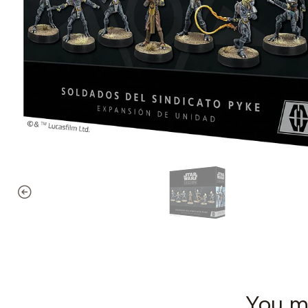
You mi