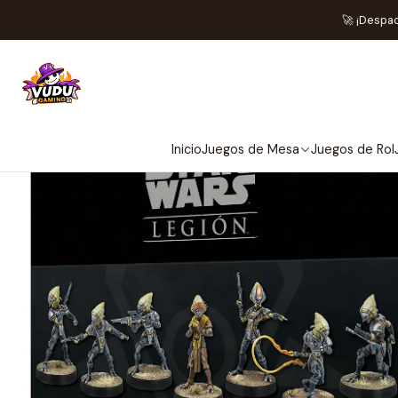
Home
Juegos de Mes
🚀 ¡Despa
Inicio
Juegos de Mesa
Juegos de Rol