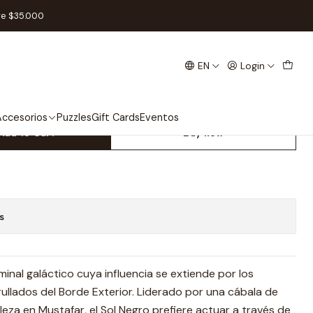
Sindicato Pike - Español
re $35.000
EN
Login
on: Soldados del Sindicato
ccesorios
Puzzles
Gift Cards
Eventos
Add to Cart
Buy now
s
iminal galáctico cuya influencia se extiende por los
ullados del Borde Exterior. Liderado por una cábala de
leza en Mustafar, el Sol Negro prefiere actuar a través de