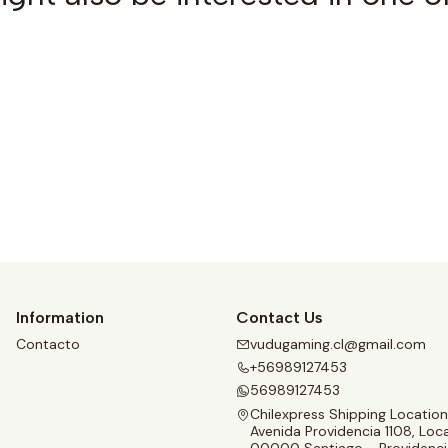
See details
Information
Contact Us
Contacto
vudugaming.cl@gmail.com
+56989127453
56989127453
Chilexpress Shipping Location
Avenida Providencia 1108, Loca
00000 Santiago - Providenci