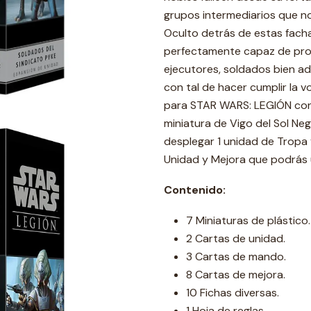
grupos intermediarios que no
Oculto detrás de estas facha
perfectamente capaz de prote
ejecutores, soldados bien a
con tal de hacer cumplir la vo
para STAR WARS: LEGIÓN conti
miniatura de Vigo del Sol Neg
desplegar 1 unidad de Tropa
Unidad y Mejora que podrás ut
Contenido:
7 Miniaturas de plástico.
2 Cartas de unidad.
3 Cartas de mando.
8 Cartas de mejora.
10 Fichas diversas.
1 Hoja de reglas .