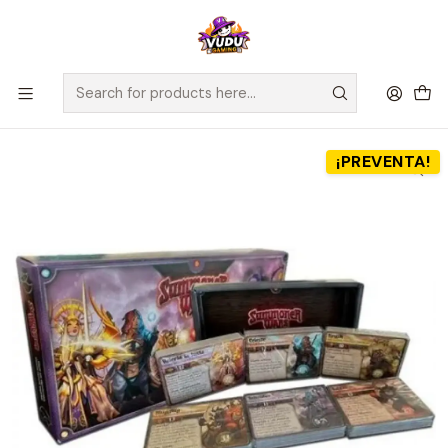
🚀 ¡Despachamos a todo Chile! Envío GRATIS a Regiones sobre
$100.000 y a RM sobre $35.000
Home
Preventas
Preventa - Summoner Wars: Violet Moon Waxing - Español
¡PREVENTA!